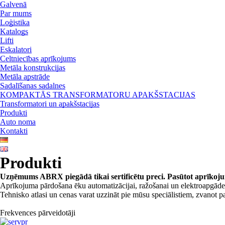
Galvenā
Par mums
Loģistika
Katalogs
Lifti
Eskalatori
Celtniecības aprīkojums
Metāla konstrukcijas
Metāla apstrāde
Sadalīšanas sadalnes
KOMPAKTĀS TRANSFORMATORU APAKŠSTACIJAS
Transformatori un apakšstacijas
Produkti
Auto noma
Kontakti
Produkti
Uzņēmums ABRX piegādā tikai sertificētu preci. Pasūtot aprīkojum
Aprīkojuma pārdošana ēku automatizācijai, ražošanai un elektroapgādei,
Tehnisko atlasi un cenas varat uzzināt pie mūsu speciālistiem, zvanot p
Frekvences pārveidotāji