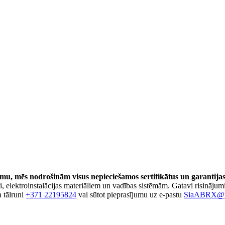
u, mēs nodrošinām visus nepieciešamos sertifikātus un garantijas
 elektroinstalācijas materiāliem un vadības sistēmām. Gatavi risinājum
a tālruni
+371 22195824
vai sūtot pieprasījumu uz e-pastu
SiaABRX@i